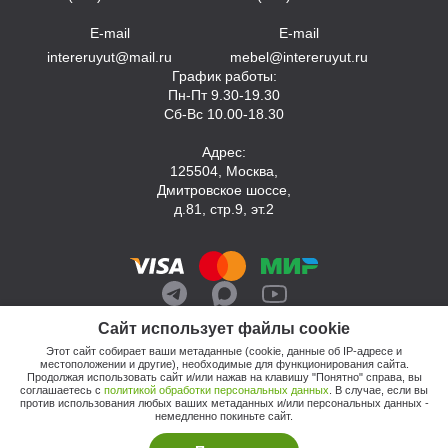
E-mail
E-mail
intereruyut@mail.ru
mebel@intereruyut.ru
График работы:
Пн-Пт 9.30-19.30
Сб-Вс 10.00-18.30
Адрес:
125504, Москва,
Дмитровское шоссе,
д.81, стр.9, эт.2
Сайт использует файлы cookie
Этот сайт собирает ваши метаданные (cookie, данные об IP-адресе и
местоположении и другие), необходимые для функционирования сайта.
Продолжая использовать сайт и/или нажав на клавишу "Понятно" справа, вы
соглашаетесь с
политикой обработки персональных данных
. В случае, если вы
против использования любых ваших метаданных и/или персональных данных -
© 2026, Компания «Интерьер Уют»
немедленно покиньте сайт.
Политика обработки персональных данных
Этот сайт продвигает: Кузнецов Анатолий