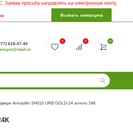
ки просьба направлять на электронную почту.
Вызвать замерщика
ии
0
0
0
977) 618-47-40
reruyut@mail.ru
 двери Armadillo SH010 URB GOLD-24 золото 24К
24К