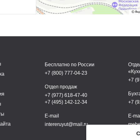
ы
Бесплатно по России
Отде
«Кух
+7 (800) 777-04-23
ка
+7 (9
а
Отдел продаж
Бухг
ия
+7 (977) 618-47-40
+7 (495) 142-12-34
+7 (9
ы
ты
E-mail
E-ma
сайта
intereruyut@mail.ru
mebel
С