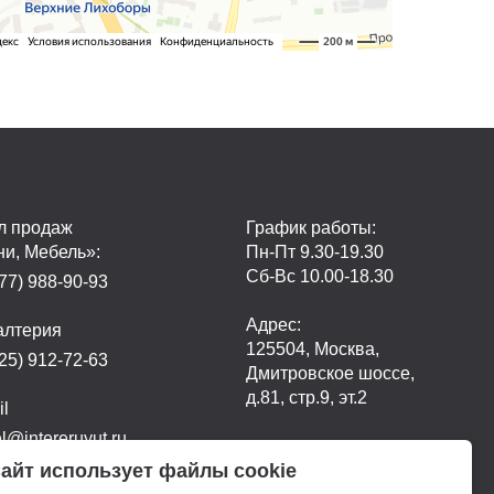
л продаж
График работы:
ни, Мебель»:
Пн-Пт 9.30-19.30
Сб-Вс 10.00-18.30
77) 988-90-93
Адрес:
алтерия
125504, Москва,
25) 912-72-63
Дмитровское шоссе,
д.81, стр.9, эт.2
il
@intereruyut.ru
айт использует файлы cookie