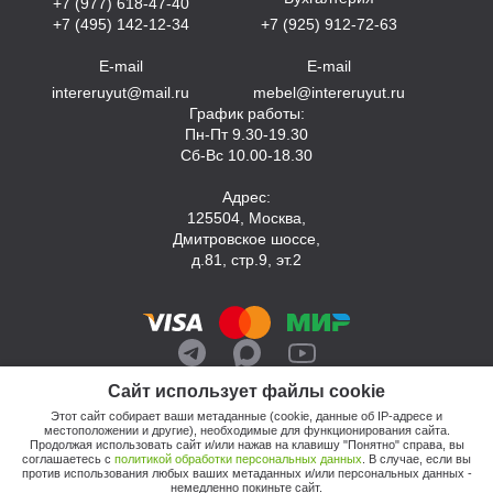
+7 (977) 618-47-40
+7 (495) 142-12-34
+7 (925) 912-72-63
E-mail
E-mail
intereruyut@mail.ru
mebel@intereruyut.ru
График работы:
Пн-Пт 9.30-19.30
Сб-Вс 10.00-18.30
Адрес:
125504, Москва,
Дмитровское шоссе,
д.81, стр.9, эт.2
Сайт использует файлы cookie
Этот сайт собирает ваши метаданные (cookie, данные об IP-адресе и
местоположении и другие), необходимые для функционирования сайта.
Продолжая использовать сайт и/или нажав на клавишу "Понятно" справа, вы
соглашаетесь с
политикой обработки персональных данных
. В случае, если вы
против использования любых ваших метаданных и/или персональных данных -
© 2026, Компания «Интерьер Уют»
немедленно покиньте сайт.