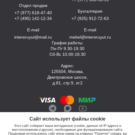
Отдел продаж
Бухгалтерия
+7 (977) 618-47-40
+7 (495) 142-12-34
+7 (925) 912-72-63
E-mail
E-mail
intereruyut@mail.ru
mebel@intereruyut.ru
График работы:
Пн-Пт 9.30-19.30
Сб-Вс 10.00-18.30
Адрес:
125504, Москва,
Дмитровское шоссе,
д.81, стр.9, эт.2
Сайт использует файлы cookie
Этот сайт собирает ваши метаданные (cookie, данные об IP-адресе и
местоположении и другие), необходимые для функционирования сайта.
Продолжая использовать сайт и/или нажав на клавишу "Понятно" справа, вы