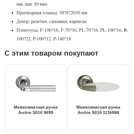
мм, шаг 50 мм)
Притворная планка: 30?8?2030 мм
Декор: розетки, сапожки, карнизы
Плинтусы: F-100?16, F-70?16, PL-70?16, PL-100?16, R-
100?22, P-100?12, P-140?18
С этим товаром покупают
Межкомнатная ручка
Межкомнатная ручка
Archie S010 9699
Archie S010 113HWA