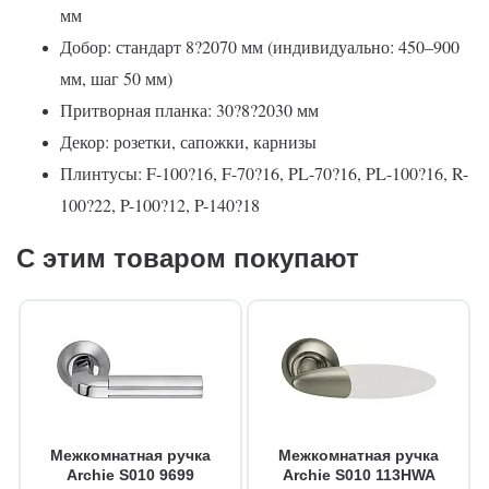
мм
Добор: стандарт 8?2070 мм (индивидуально: 450–900
мм, шаг 50 мм)
Притворная планка: 30?8?2030 мм
Декор: розетки, сапожки, карнизы
Плинтусы: F-100?16, F-70?16, PL-70?16, PL-100?16, R-
100?22, P-100?12, P-140?18
С этим товаром покупают
Межкомнатная ручка
Межкомнатная ручка
Archie S010 9699
Archie S010 113HWA