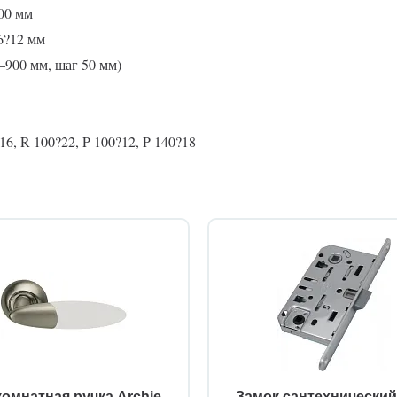
00 мм
6?12 мм
0–900 мм, шаг 50 мм)
6, R-100?22, P-100?12, P-140?18
омнатная ручка Archie
Замок сантехнически