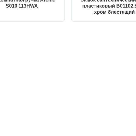
S010 113HWA
пластиковый B01102.5
хром блестящий