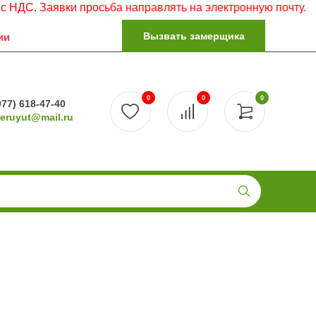
аявки просьба направлять на электронную почту.
Вызвать замерщика
ии
0
0
0
977) 618-47-40
reruyut@mail.ru