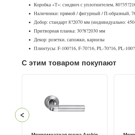
Коробка «Т»: сэндвич с уплотнителем, 80?35?21
Наличники: прямой / фигурный / П-образный, 7
Добор: стандарт 8?2070 мм (индивидуально: 45
Притворная планка: 30?8?2030 мм
Декор: розетки, сапожки, карнизы
Плинтусы: F-100?16, F-70?16, PL-70?16, PL-100?1
С этим товаром покупают
й
Межкомнатная ручка Archie
Межк