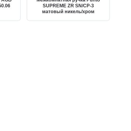
0.06
SUPREME ZR SN/CP-3
матовый никель/хром