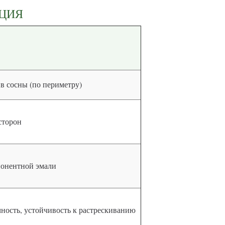
КЦИЯ
в сосны (по периметру)
сторон
мпонентной эмали
чность, устойчивость к растрескиванию