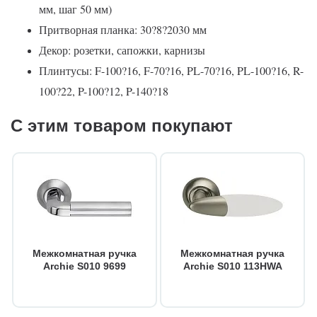
мм, шаг 50 мм)
Притворная планка: 30?8?2030 мм
Декор: розетки, сапожки, карнизы
Плинтусы: F-100?16, F-70?16, PL-70?16, PL-100?16, R-
100?22, P-100?12, P-140?18
С этим товаром покупают
Межкомнатная ручка
Межкомнатная ручка
Archie S010 9699
Archie S010 113HWA