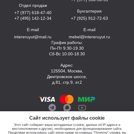
Отдел продаж
Бухгалтерия
+7 (977) 618-47-40
+7 (495) 142-12-34
+7 (925) 912-72-63
E-mail
E-mail
intereruyut@mail.ru
mebel@intereruyut.ru
График работы:
Пн-Пт 9.30-19.30
Сб-Вс 10.00-18.30
Адрес:
125504, Москва,
Дмитровское шоссе,
д.81, стр.9, эт.2
Сайт использует файлы cookie
Этот сайт собирает ваши метаданные (cookie, данные об IP-адресе и
местоположении и другие), необходимые для функционирования сайта.
Продолжая использовать сайт и/или нажав на клавишу "Понятно" справа, вы