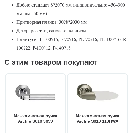
Добор: стандарт 8?2070 мм (индивидуально: 450–900
мм, шаг 50 мм)
Притворная планка: 30?8?2030 мм
Декор: розетки, сапожки, карнизы
Плинтусы: F-100?16, F-70?16, PL-70?16, PL-100?16, R-
100?22, P-100?12, P-140?18
С этим товаром покупают
Межкомнатная ручка
Межкомнатная ручка
Archie S010 9699
Archie S010 113HWA