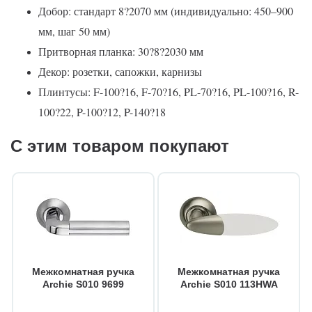
Добор: стандарт 8?2070 мм (индивидуально: 450–900
мм, шаг 50 мм)
Притворная планка: 30?8?2030 мм
Декор: розетки, сапожки, карнизы
Плинтусы: F-100?16, F-70?16, PL-70?16, PL-100?16, R-
100?22, P-100?12, P-140?18
С этим товаром покупают
Межкомнатная ручка
Межкомнатная ручка
Archie S010 9699
Archie S010 113HWA