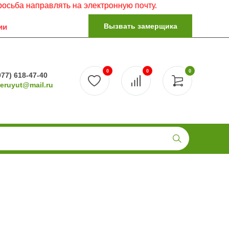
равлять на электронную почту.
Вызвать замерщика
ии
0
0
0
977) 618-47-40
reruyut@mail.ru