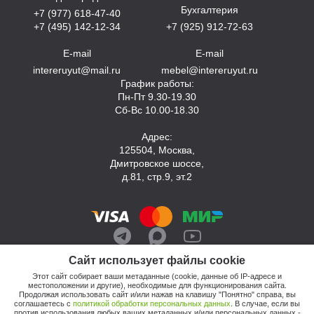
Бухгалтерия
+7 (977) 618-47-40
+7 (495) 142-12-34
+7 (925) 912-72-63
E-mail
E-mail
intereruyut@mail.ru
mebel@intereruyut.ru
График работы:
Пн-Пт 9.30-19.30
Сб-Вс 10.00-18.30
Адрес:
125504, Москва,
Дмитровское шоссе,
д.81, стр.9, эт.2
Сайт использует файлы cookie
Этот сайт собирает ваши метаданные (cookie, данные об IP-адресе и
местоположении и другие), необходимые для функционирования сайта.
Продолжая использовать сайт и/или нажав на клавишу "Понятно" справа, вы
соглашаетесь с
политикой обработки персональных данных
. В случае, если вы
против использования любых ваших метаданных и/или персональных данных -