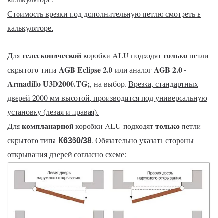
Стоимость врезки под дополнительную петлю смотреть в
калькуляторе
.
телескопической
только
Для
коробки ALU подходят
петли
AGB Eclipse 2.0
AGB 2.0 -
скрытого типа
или аналог
Armadillo U3D2000.TG
;
, на выбор.
Врезка, стандартных
дверей 2000 мм высотой, производится под универсальную
установку (левая и правая).
компланарной
только
Для
коробки ALU подходят
петли
скрытого типа
.
Обязательно указать стороны
К6360/38
открывания дверей согласно схеме: