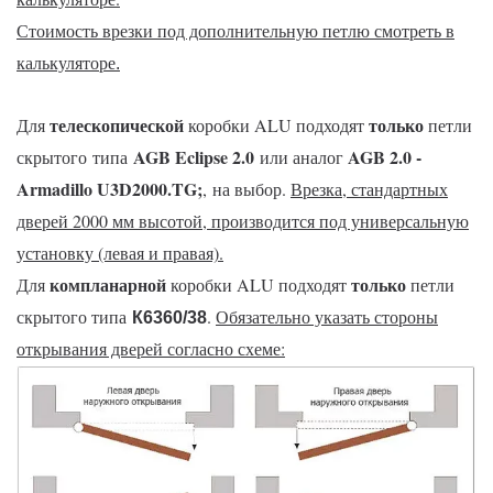
Стоимость врезки под дополнительную петлю смотреть в
калькуляторе
.
телескопической
только
Для
коробки ALU подходят
петли
AGB Eclipse 2.0
AGB 2.0 -
скрытого типа
или аналог
Armadillo U3D2000.TG
;
, на выбор.
Врезка, стандартных
дверей 2000 мм высотой, производится под универсальную
установку (левая и правая).
компланарной
только
Для
коробки ALU подходят
петли
скрытого типа
.
Обязательно указать стороны
К6360/38
открывания дверей согласно схеме: