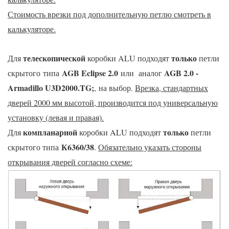
Стоимость врезки под дополнительную петлю смотреть в
калькуляторе.
телескопической
только
Для
коробки ALU подходят
петли
AGB Eclipse 2.0
AGB 2.0 -
скрытого типа
или
аналог
Armadillo U3D2000.TG
;
, на выбор.
Врезка, стандартных
дверей 2000 мм высотой, производится под универсальную
установку (левая и правая).
компланарной
только
Для
коробки ALU подходят
петли
К6360/38
скрытого типа
.
Обязательно указать стороны
открывания дверей согласно схеме: