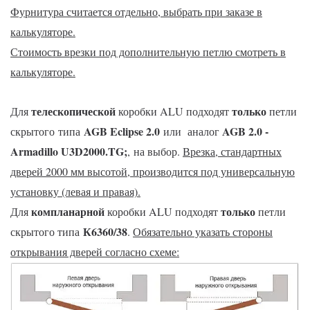
Фурнитура считается отдельно, выбрать при заказе в
калькуляторе.
Стоимость врезки под дополнительную петлю смотреть в
калькуляторе.
телескопической
только
Для
коробки ALU подходят
петли
AGB Eclipse 2.0
AGB 2.0 -
скрытого типа
или
аналог
Armadillo U3D2000.TG
;
, на выбор.
Врезка, стандартных
дверей 2000 мм высотой, производится под универсальную
установку (левая и правая).
компланарной
только
Для
коробки ALU подходят
петли
К6360/38
скрытого типа
.
Обязательно указать стороны
открывания дверей согласно схеме: