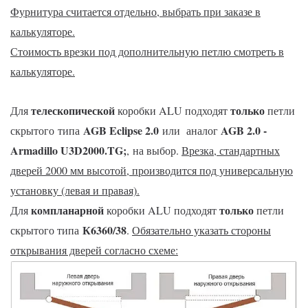
Фурнитура считается отдельно, выбрать при заказе в
калькуляторе.
Стоимость врезки под дополнительную петлю смотреть в
калькуляторе.
телескопической
только
Для
коробки ALU подходят
петли
AGB Eclipse 2.0
AGB 2.0 -
скрытого типа
или
аналог
Armadillo U3D2000.TG
;
, на выбор.
Врезка, стандартных
дверей 2000 мм высотой, производится под универсальную
установку (левая и правая).
компланарной
только
Для
коробки ALU подходят
петли
К6360/38
скрытого типа
.
Обязательно указать стороны
открывания дверей согласно схеме: