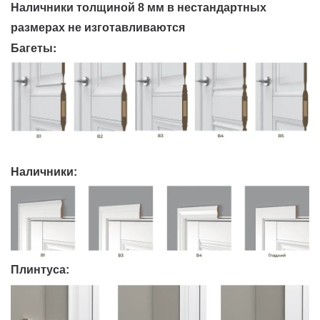
Наличники толщиной 8 мм в нестандартных
размерах не изготавливаются
Багеты:
Наличники:
Плинтуса: