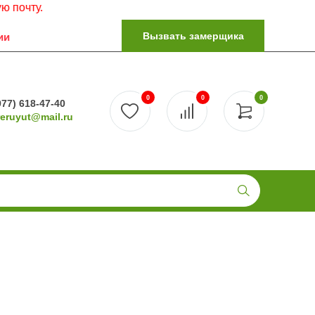
Вызвать замерщика
ии
0
0
0
977) 618-47-40
reruyut@mail.ru