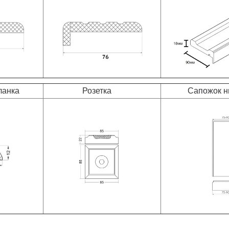
анка
Розетка
Сапожок ни