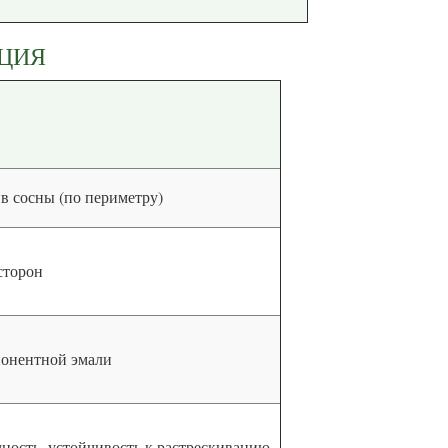
КЦИЯ
в сосны (по периметру)
сторон
мпонентной эмали
чность, устойчивость к растрескиванию