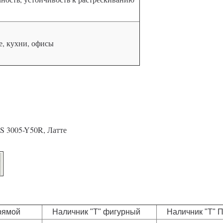
, кухни, офисы
S 3005-Y50R, Латте
рямой
Наличник "Т" фигурный
Наличник "Т" П