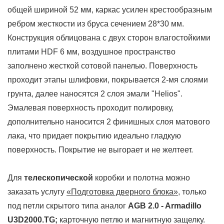
общей шириной 52 мм, каркас усилен крестообразным
ребром жесткости из бруса сечением 28*30 мм.
Конструкция облицована с двух сторон в
лагостойкими
плитами HDF 6 мм, воздушное пространство
заполнено жесткой сотовой панелью.
Поверхность
проходит этапы шлифовки, покрывается 2-мя слоями
грунта, далее наносятся 2 слоя эмали "Helios".
Эмалевая поверхность проходит полировку,
дополнительно наносится 2 финишных слоя матового
лака, что придает покрытию идеально гладкую
поверхность. Покрытие не выгорает и не желтеет.
Для
телескопической
коробки и полотна можно
заказать услугу
«Подготовка дверного блока»
, только
под петли скрытого типа
аналог
AGB 2.0 - Armadillo
U3D2000.TG
;
карточную петлю и магнитную защелку.