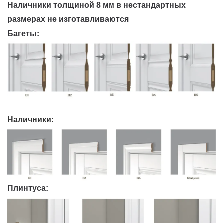
Наличники толщиной 8 мм в нестандартных
размерах не изготавливаются
Багеты:
Наличники:
Плинтуса: