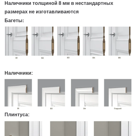
Наличники толщиной 8 мм в нестандартных
размерах не изготавливаются
Багеты:
Наличники:
Плинтуса: