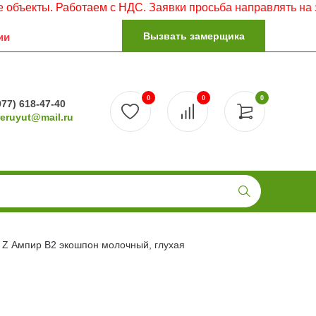
. Работаем с НДС. Заявки просьба направлять на электрон
Вызвать замерщика
ии
0
0
0
977) 618-47-40
reruyut@mail.ru
 Z Ампир В2 экошпон молочный, глухая