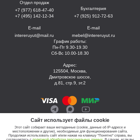
Отдел продаж
Бухгалтерия
+7 (977) 618-47-40
+7 (495) 142-12-34
+7 (925) 912-72-63
E-mail
E-mail
intereruyut@mail.ru
mebel@intereruyut.ru
График работы:
Пн-Пт 9.30-19.30
Сб-Вс 10.00-18.30
Адрес:
125504, Москва,
Дмитровское шоссе,
д.81, стр.9, эт.2
Сайт использует файлы cookie
Этот сайт собирает ваши метаданные (cookie, данные об IP-адресе и
местоположении и другие), необходимые для функционирования сайта.
Продолжая использовать сайт и/или нажав на клавишу "Понятно" справа, вы
соглашаетесь с
политикой обработки персональных данных
. В случае, если вы