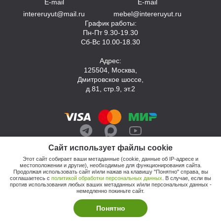
E-mail
E-mail
intereruyut@mail.ru
mebel@intereruyut.ru
График работы:
Пн-Пт 9.30-19.30
Сб-Вс 10.00-18.30
Адрес:
125504, Москва,
Дмитровское шоссе,
д.81, стр.9, эт.2
Сайт использует файлы cookie
Этот сайт собирает ваши метаданные (cookie, данные об IP-адресе и
местоположении и другие), необходимые для функционирования сайта.
Продолжая использовать сайт и/или нажав на клавишу "Понятно" справа, вы
соглашаетесь с
политикой обработки персональных данных
. В случае, если вы
против использования любых ваших метаданных и/или персональных данных -
© 2026, Компания «Интерьер Уют»
немедленно покиньте сайт.
Политика обработки персональных данных
Этот сайт продвигает: Кузнецов Анатолий
Понятно