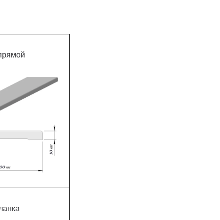
 прямой
ланка