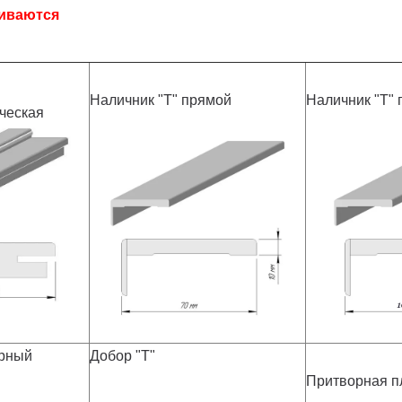
ливаются
Наличник "Т" прямой
Наличник "Т"
ческая
урный
Добор "Т"
Притворная п