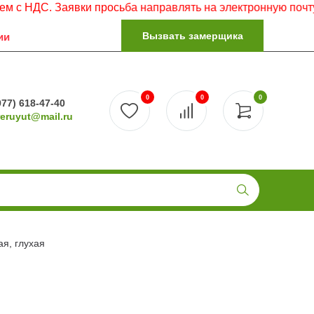
. Заявки просьба направлять на электронную почту.
Вызвать замерщика
ии
0
0
0
977) 618-47-40
reruyut@mail.ru
ая, глухая