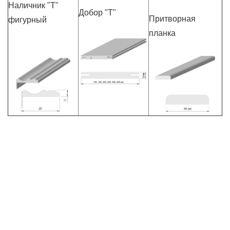
Наличник "Т"
Добор "Т"
Притворная
фигурный
планка