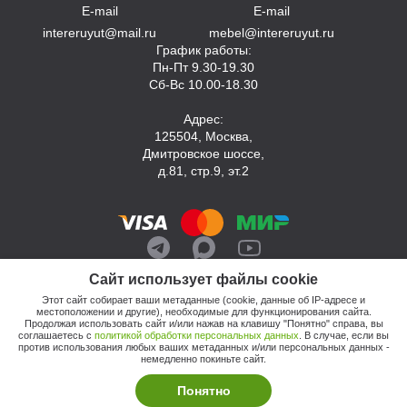
E-mail
E-mail
intereruyut@mail.ru
mebel@intereruyut.ru
График работы:
Пн-Пт 9.30-19.30
Сб-Вс 10.00-18.30
Адрес:
125504, Москва,
Дмитровское шоссе,
д.81, стр.9, эт.2
Сайт использует файлы cookie
Этот сайт собирает ваши метаданные (cookie, данные об IP-адресе и
местоположении и другие), необходимые для функционирования сайта.
Продолжая использовать сайт и/или нажав на клавишу "Понятно" справа, вы
соглашаетесь с
политикой обработки персональных данных
. В случае, если вы
против использования любых ваших метаданных и/или персональных данных -
© 2026, Компания «Интерьер Уют»
немедленно покиньте сайт.
Политика обработки персональных данных
Этот сайт продвигает: Кузнецов Анатолий
Понятно