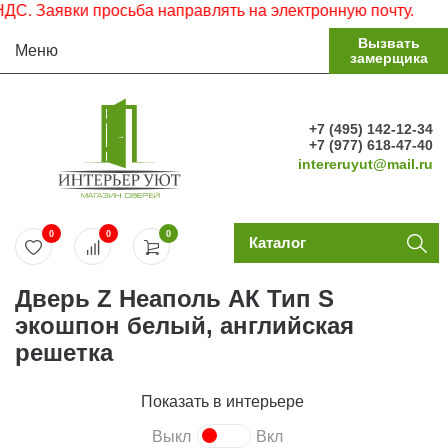
аявки просьба направлять на электронную почту.
Вызвать
Меню
замерщика
+7 (495) 142-12-34
+7 (977) 618-47-40
intereruyut@mail.ru
0
0
0
Каталог
Дверь Z Неаполь АК Тип S
экошпон белый, английская
решетка
Показать в интерьере
Выкл
Вкл