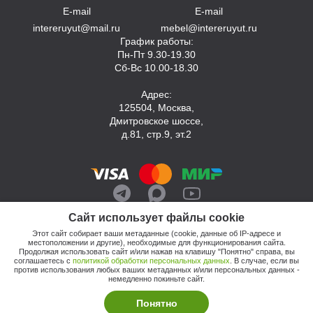
E-mail
E-mail
intereruyut@mail.ru
mebel@intereruyut.ru
График работы:
Пн-Пт 9.30-19.30
Сб-Вс 10.00-18.30
Адрес:
125504, Москва,
Дмитровское шоссе,
д.81, стр.9, эт.2
Сайт использует файлы cookie
Этот сайт собирает ваши метаданные (cookie, данные об IP-адресе и
местоположении и другие), необходимые для функционирования сайта.
Продолжая использовать сайт и/или нажав на клавишу "Понятно" справа, вы
соглашаетесь с
политикой обработки персональных данных
. В случае, если вы
против использования любых ваших метаданных и/или персональных данных -
© 2026, Компания «Интерьер Уют»
немедленно покиньте сайт.
Политика обработки персональных данных
Этот сайт продвигает: Кузнецов Анатолий
Понятно