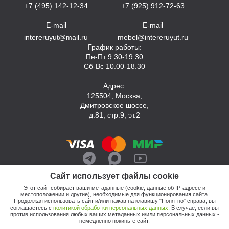
+7 (495) 142-12-34
+7 (925) 912-72-63
E-mail
E-mail
intereruyut@mail.ru
mebel@intereruyut.ru
График работы:
Пн-Пт 9.30-19.30
Сб-Вс 10.00-18.30
Адрес:
125504, Москва,
Дмитровское шоссе,
д.81, стр.9, эт.2
Сайт использует файлы cookie
Этот сайт собирает ваши метаданные (cookie, данные об IP-адресе и
местоположении и другие), необходимые для функционирования сайта.
Продолжая использовать сайт и/или нажав на клавишу "Понятно" справа, вы
соглашаетесь с
политикой обработки персональных данных
. В случае, если вы
против использования любых ваших метаданных и/или персональных данных -
© 2026, Компания «Интерьер Уют»
немедленно покиньте сайт.
Политика обработки персональных данных