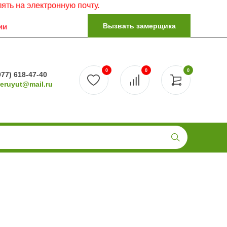
тронную почту.
Вызвать замерщика
ии
0
0
0
977) 618-47-40
reruyut@mail.ru