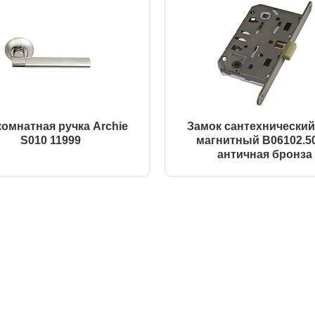
омнатная ручка Archie
Замок сантехнически
S010 11999
магнитный B06102.50
античная бронза